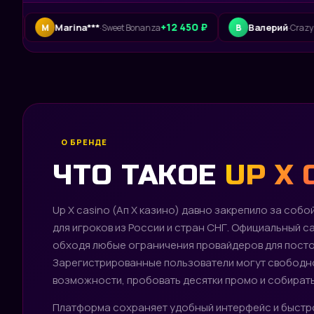
+12 450 ₽
+240 
Marina***
Валерий
·
Sweet Bonanza
В
·
Crazy Time
О БРЕНДЕ
ЧТО ТАКОЕ
UP X 
Up X casino (Ап Х казино) давно закрепило за соб
для игроков из России и стран СНГ. Официальный с
обходя любые ограничения провайдеров для постоя
Зарегистрированные пользователи могут свободн
возможности, пробовать десятки промо и собират
Платформа сохраняет удобный интерфейс и быстро