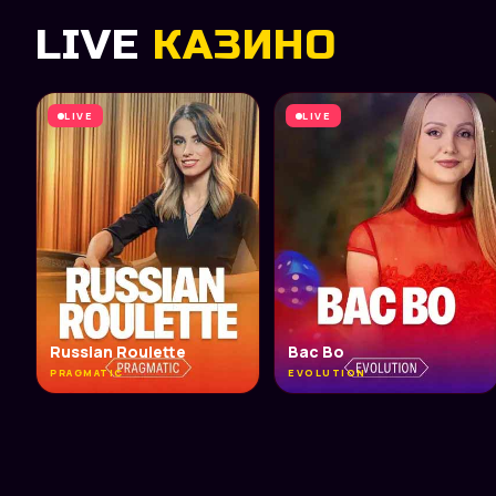
LIVE
КАЗИНО
LIVE
LIVE
U
Russian Roulette
Bac Bo
PRAGMATIC
EVOLUTION