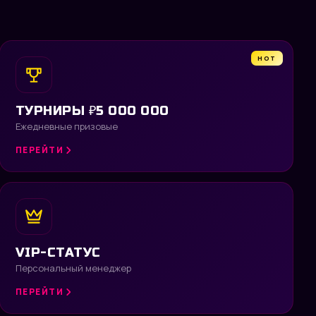
HOT
ТУРНИРЫ ₽5 000 000
Ежедневные призовые
ПЕРЕЙТИ
VIP-СТАТУС
Персональный менеджер
ПЕРЕЙТИ