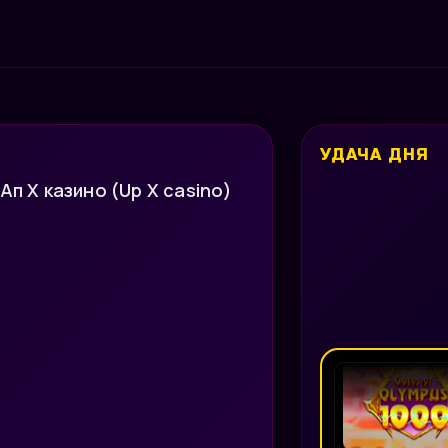
УДАЧА ДНЯ
п Х казино (Up X casino)