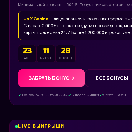
Минимальный депозит — 500 ₽ · Бонус начисляется автом
Up X Casino
— лицензионная игровая платформа с 
Curaçao. 2 000+ слотов от ведущих провайдеров, мгн
карты, поддержка 24/7. Более 1 200 000 игроков уже 
23
11
25
ЧАСОВ
МИНУТ
СЕКУНД
ЗАБРАТЬ БОНУС
ВСЕ БОНУСЫ
Без верификации до 50 000 ₽
Вывод за 15 минут
Crypto + карты
LIVE ВЫИГРЫШИ