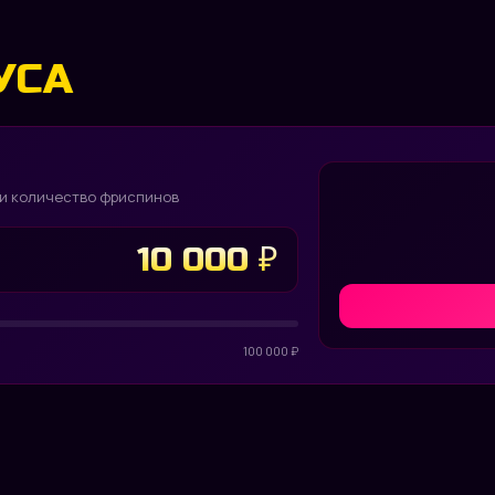
УСА
 и количество фриспинов
10 000 ₽
100 000 ₽