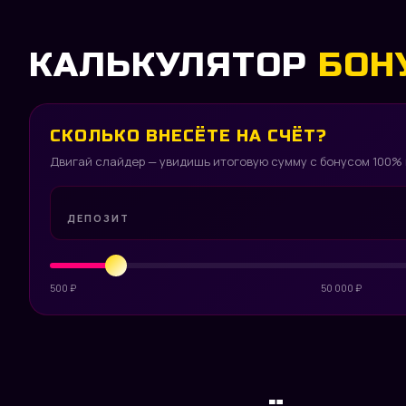
КАЛЬКУЛЯТОР
БОН
СКОЛЬКО ВНЕСЁТЕ НА СЧЁТ?
Двигай слайдер — увидишь итоговую сумму с бонусом 100%
ДЕПОЗИТ
500 ₽
50 000 ₽