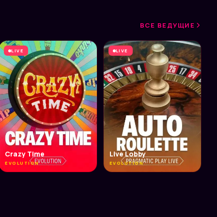
ВСЕ ВЕДУЩИЕ
LIVE
LIVE
 X
Crazy Time
Live Lobby
EVOLUTION
EVOLUTION